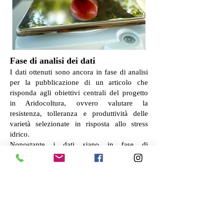
Fase di analisi dei dati
I dati ottenuti sono ancora in fase di analisi
per la pubblicazione di un articolo che
risponda agli obiettivi centrali del progetto
in Aridocoltura, ovvero valutare la
resistenza, tolleranza e produttività delle
varietà selezionate in risposta allo stress
idrico.
Nonostante i dati siano in fase di
lavorazione, vogliamo fornire dei risultati
provvisori relativi alle nostre osservazioni in
campo. Per primo, abbiamo notato che la
pacciamatura in paglia ha creato il substrato
migliore per le coltivazioni, sia nel terreno
sabbioso che in quello medio impasto,
mostrando degli ottimi risultati per quanto