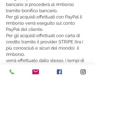
bancario si procederà al rimborso
tramite bonifico bancario.
Per gli acquisti effettuati con PayPal il
rimborso verrà eseguito sul conto
PayPal del cliente.
Per gli acquisti effettuati con carta di
credito tramite il provider STRIPE (tra i
più conosciuti e sicuri del mondo) il
rimborso.
verrà effettuato dallo stesso, i tempi di
accredto variano in base al circuito
dell'acquirente, dai 3 ai 10 giorni
lavorativi.
Nel caso in cui il recesso sia parziale , le
spese di consegna verranno rimborsate
al cliente in proporzione al valore della
merce restituita.
Il Cliente sarà responsabile della
diminuzione di valore del bene restituito
risultante da una manipolazione diversa
da quella necessaria per stabilire la