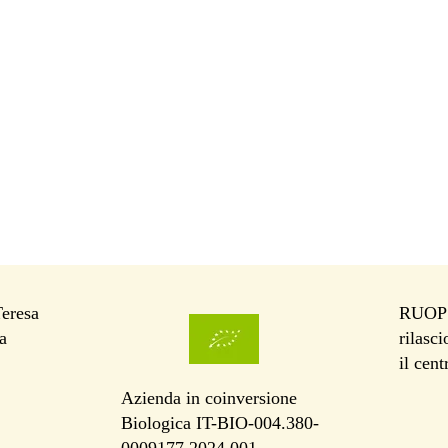
Teresa
RUOP I
a
rilasc
il cen
Azienda in coinversione
Biologica IT-BIO-004.380-