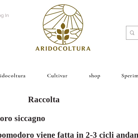
g In
ridocoltura
Cultivar
shop
Sperim
Raccolta
oro siccagno
pomodoro viene fatta in 2-3 cicli anda