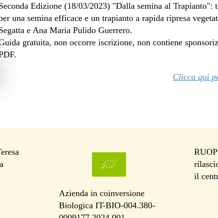
Seconda Edizione (18/03/2023) "Dalla semina al Trapianto": t
per una semina efficace e un trapianto a rapida ripresa vegetat
Segatta e Ana Maria Pulido Guerrero.
Guida gratuita, non occorre iscrizione, non contiene sponsori
PDF.
Clicca qui p
Teresa
RUOP I
a
rilasc
il cen
Azienda in coinversione
Biologica IT-BIO-004.380-
0009177.2024.001