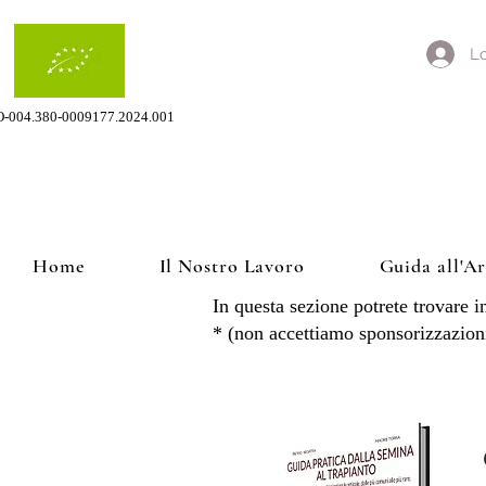
Lo
O-004.380-0009177.2024.001
Home
Il Nostro Lavoro
Guida all'A
Risorse Open Source
In questa sezione potrete trovare i
* (non accettiamo sponsorizzazion