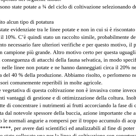
 sono state potate a ¾ del ciclo di coltivazione selezionando 
to alcun tipo di potatura
tate evidenziate tra le linee potate e non in cui si è riscontat
a il 10%. C’è quindi stato un raccolto simile, probabilmente d
to necessario fare ulteriori verifiche e per questo motivo, il
n campione più grande. Altro motivo certo per questa uguagli
a conseguenza di attacchi della fauna selvatica, in modo speci
nelle linee non potate e ne hanno danneggiati circa il 20% nell
ta del 40 % della produzione. Abbiamo risolto, o perlomeno n
asori comunemente reperibili in molte agricole.
 vegetativa di questa coltivazione non è invasiva come invece
ti vantaggi di gestione e di ottimizzazione della coltura. Ino
e di concentrare i nutrimenti ai frutti accorciando la fase di 
ata dal notevole spessore della buccia, azione importante che ai
ro le normali angurie a rompersi per il troppo accumulo di acq
***, per avere dati scientifici ed analizzabili al fine di pote
o state collocate una per la linea di coltivazione con copertura