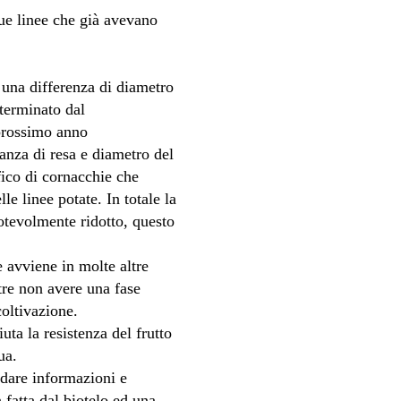
due linee che già avevano
o una differenza di diametro
eterminato dal
 prossimo anno
anza di resa e diametro del
fico di cornacchie che
e linee potate. In totale la
otevolmente ridotto, questo
 avviene in molte altre
ltre non avere una fase
coltivazione.
uta la resistenza del frutto
ua.
r dare informazioni e
 fatta dal biotelo ed una