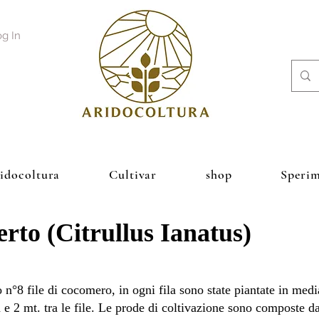
g In
ridocoltura
Cultivar
shop
Sperim
rto (Citrullus Ianatus)
 n°8 file di cocomero, in ogni fila sono state piantate in med
la e 2 mt. tra le file. Le prode di coltivazione sono composte 