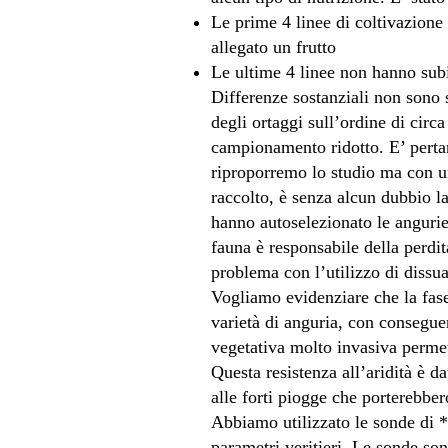
Le prime 4 linee di coltivazione
allegato un frutto
Le ultime 4 linee non hanno subi
Differenze sostanziali non sono s
degli ortaggi sull’ordine di circ
campionamento ridotto. E’ pertan
riproporremo lo studio ma con u
raccolto, è senza alcun dubbio l
hanno autoselezionato le angurie 
fauna è responsabile della perdi
problema con l’utilizzo di dissu
Vogliamo evidenziare che la fase
varietà di anguria, con conseguen
vegetativa molto invasiva permett
Questa resistenza all’aridità è d
alle forti piogge che porterebbe
Abbiamo utilizzato le sonde di **
parametri veritieri. Le sonde son