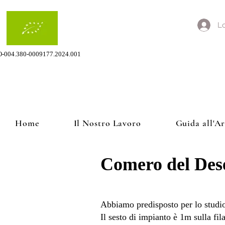
Lo
O-004.380-0009177.2024.001
Home
Il Nostro Lavoro
Guida all'A
​Comero del Dese
​Abbiamo predisposto per lo studio
Il sesto di impianto è 1m sulla fi