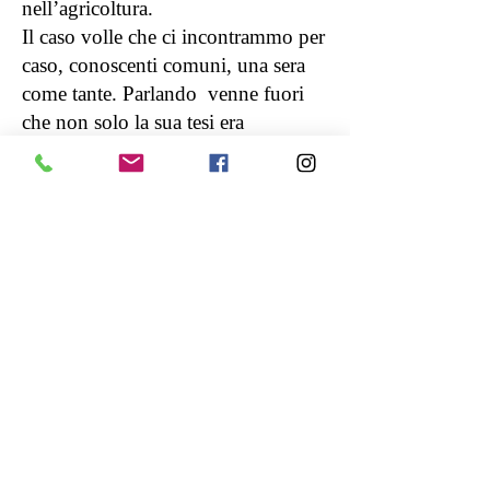
nell’agricoltura.
Il caso volle che ci incontrammo per
caso, conoscenti comuni, una sera
come tante. Parlando venne fuori
che non solo la sua tesi era
pertinente alla mia ricerca, ma che i
semi con cui fece
gli
sperimenti
erano quelli donati da
Cercatori di Semi all’orto botanico
della Sapienza Università di Roma,
una coincidenza incredibile.
Ora collaboriamo nel portare avanti
Aridolcoltura, dove Ana si occupa
delle sperimentazioni, colonna
portante del progetto, collabora nella
stesura di questa e delle successive
guide, nella selezione per la