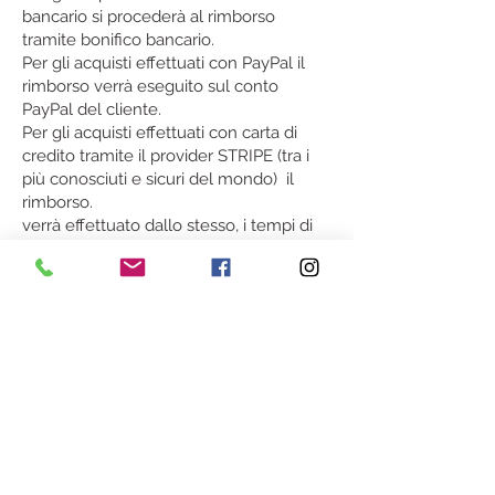
bancario si procederà al rimborso
tramite bonifico bancario.
Per gli acquisti effettuati con PayPal il
rimborso verrà eseguito sul conto
PayPal del cliente.
Per gli acquisti effettuati con carta di
credito tramite il provider STRIPE (tra i
più conosciuti e sicuri del mondo) il
rimborso.
verrà effettuato dallo stesso, i tempi di
accredto variano in base al circuito
dell'acquirente, dai 3 ai 10 giorni
lavorativi.
Nel caso in cui il recesso sia parziale , le
spese di consegna verranno rimborsate
al cliente in proporzione al valore della
merce restituita.
Il Cliente sarà responsabile della
diminuzione di valore del bene restituito
risultante da una manipolazione diversa
da quella necessaria per stabilire la