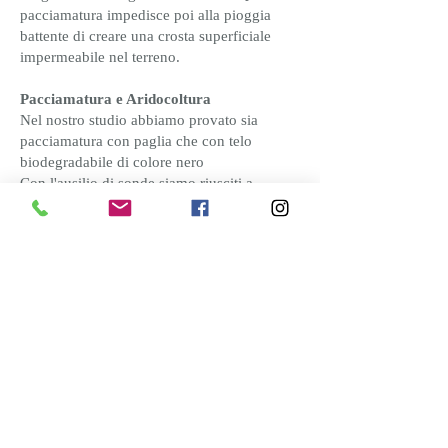
pacciamatura impedisce poi alla pioggia
battente di creare una crosta superficiale
impermeabile nel terreno.
Pacciamatura e Aridocoltura
Nel nostro studio abbiamo provato sia
pacciamatura con paglia che con telo
biodegradabile di colore nero​
Con l'ausilio di sonde siamo riusciti a
quantificare l'umidità presente nel terreno,
avere una rilevazione costante sul numero di
irrigazione fatte, misurazione giornaliera di
EC e la temperatura presente all'interno del
terreno. Inoltre abbiamo osservato e
documentato la crescita di erbe infestanti per
i due modi di pacciamatura del suolo in
modo da riportare fedelmente pregi e difetti
di entrambi i sistemi di copertura.