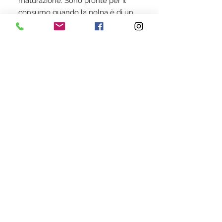
maturazione. Sono pronte per il
consumo quando la polpa è di un
bel colore giallo limone e i semi
colore verde tendente al
marrone.Questa specie è un
campione di sostenibilità, ha
pochissime esigenze, richiede una
lavorazione minima del terreno,
può essere irrigata solo in caso di
lunga siccità esi conserva a lungo,
sia fresca che lavorata in
composta.
Iscriviti alla Newsletter
Iscriviti alla Newsletters