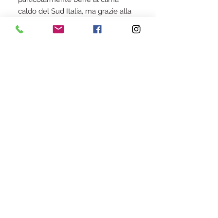
caldo del Sud Italia, ma grazie alla
sua precocità è coltivabile in tutte
le regioni a patto che goda di una
esposizione soleggiata.
Iscriviti alla Newsletter
Iscriviti alla Newsletters
TERMINI E CONDIZIONI
Aridocoltura privacy policy
Condizioni di vendita