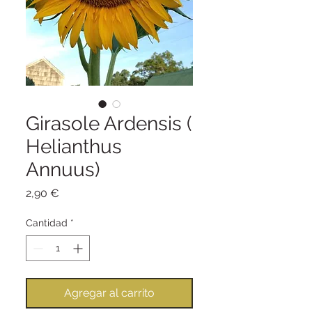
Girasole Ardensis (
Helianthus
Annuus)
Precio
2,90 €
Cantidad
*
Agregar al carrito