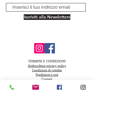
Iscriviti alla Newsletters
TERMINI E CONDIZIONI
Aridocoltura privacy policy
Condizioni di vendita
Spedizioni e resi
Contatti
FAQ
Azienda Agricola Biologica Santa Teresa
Via della Muratella snc 00040 Ardea (Rm) Piva
13831521003
Azienda in coinversione Biologica IT-BIO-
004.380-0009177.2024.001