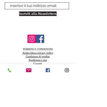
Iscriviti alla Newsletters
TERMINI E CONDIZIONI
Aridocoltura privacy policy
Condizioni di vendita
Spedizioni e resi
Contatti
FAQ
Azienda Agricola Biologica Santa Teresa
Via della Muratella snc 00040 Ardea (Rm) Piva
13831521003
Azienda in coinversione Biologica IT-BIO-
004.380-0009177.2024.001