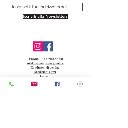
Iscriviti alla Newsletters
TERMINI E CONDIZIONI
Aridocoltura privacy policy
Condizioni di vendita
Spedizioni e resi
Contatti
FAQ
Azienda Agricola Biologica Santa Teresa
Via della Muratella snc 00040 Ardea (Rm) Piva
13831521003
Azienda in coinversione Biologica IT-BIO-
004.380-0009177.2024.001