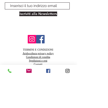
Iscriviti alla Newsletters
TERMINI E CONDIZIONI
Aridocoltura privacy policy
Condizioni di vendita
Spedizioni e resi
Contatti
FAQ
Azienda Agricola Biologica Santa Teresa
Via della Muratella snc 00040 Ardea (Rm) Piva
13831521003
Azienda in coinversione Biologica IT-BIO-
004.380-0009177.2024.001