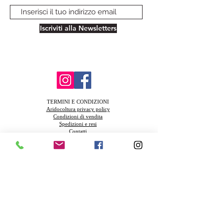
Iscriviti alla Newsletters
TERMINI E CONDIZIONI
Aridocoltura privacy policy
Condizioni di vendita
Spedizioni e resi
Contatti
FAQ
Azienda Agricola Biologica Santa Teresa
Via della Muratella snc 00040 Ardea (Rm) Piva
13831521003
Azienda in coinversione Biologica IT-BIO-
004.380-0009177.2024.001