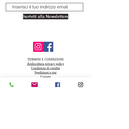
Iscriviti alla Newsletters
TERMINI E CONDIZIONI
Aridocoltura privacy policy
Condizioni di vendita
Spedizioni e resi
Contatti
FAQ
Azienda Agricola Biologica Santa Teresa
Via della Muratella snc 00040 Ardea (Rm) Piva
13831521003
Azienda in coinversione Biologica IT-BIO-
004.380-0009177.2024.001