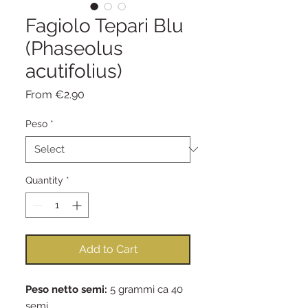
Fagiolo Tepari Blu
(Phaseolus
acutifolius)
Sale
From
€2.90
Price
Peso
*
Quantity
*
Add to Cart
Peso netto semi:
5 grammi ca 40
semi