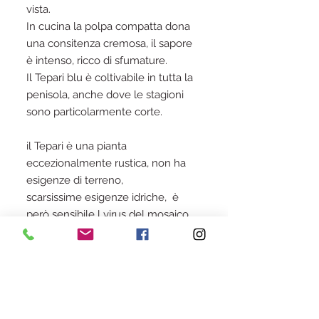
vista.
In cucina la polpa compatta dona
una consitenza cremosa, il sapore
è intenso, ricco di sfumature.
Il Tepari blu è coltivabile in tutta la
penisola, anche dove le stagioni
sono particolarmente corte.
il Tepari è una pianta
eccezionalmente rustica, non ha
esigenze di terreno,
scarsissime esigenze idriche, è
però sensibile l virus del mosaico,
sconsigliamo quindi la coltivazione
nelel vicinanze di altre specie di
fagioli (Phaseolus vulgaris, P.
Coccineus, P. lunatus).