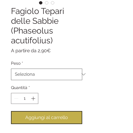
Fagiolo Tepari
delle Sabbie
(Phaseolus
acutifolius)
Prezzo
A partire da
2,90€
scontato
Peso
*
Quantità
*
Aggiungi al carrello