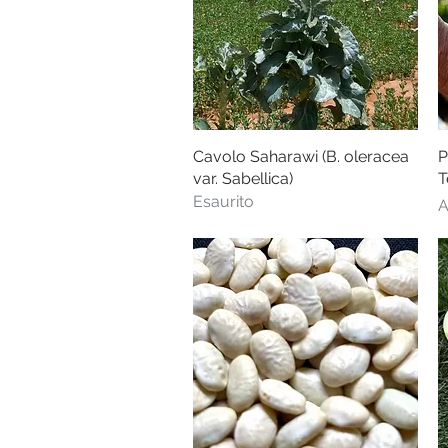
Cavolo Saharawi (B. oleracea
Vista rapida
P
var. Sabellica)
T
Esaurito
P
A