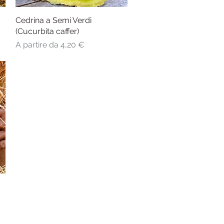
Cedrina a Semi Verdi
Vista rapida
(Cucurbita caffer)
Prezzo scontato
A partire da
4,20 €