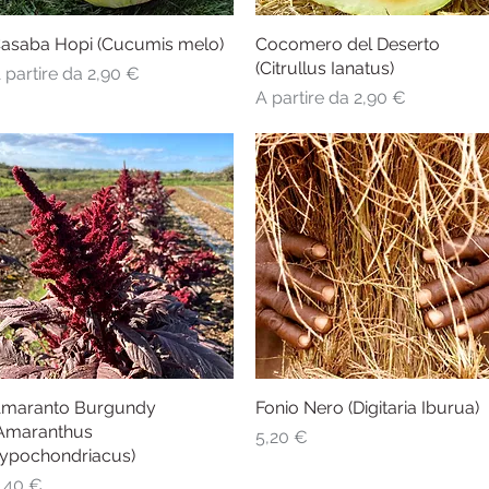
asaba Hopi (Cucumis melo)
Vista rapida
Cocomero del Deserto
Vista rapida
(Citrullus Ianatus)
rezzo scontato
 partire da
2,90 €
Prezzo scontato
A partire da
2,90 €
maranto Burgundy
Vista rapida
Fonio Nero (Digitaria Iburua)
Vista rapida
Amaranthus
Prezzo
5,20 €
ypochondriacus)
rezzo
,40 €