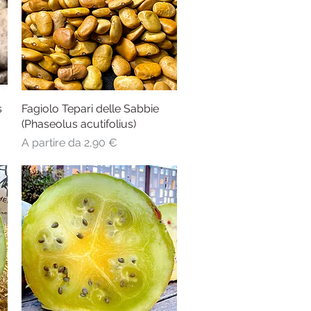
s
Fagiolo Tepari delle Sabbie
Vista rapida
(Phaseolus acutifolius)
Prezzo scontato
A partire da
2,90 €