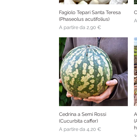
Fagiolo Tepari Santa Teresa
Vista rapida
C
(Phaseolus acutifolius)
P
A
Prezzo scontato
A partire da
2,90 €
Cedrina a Semi Rossi
Vista rapida
A
(Cucurbita caffer)
(
h
Prezzo scontato
A partire da
4,20 €
P
3