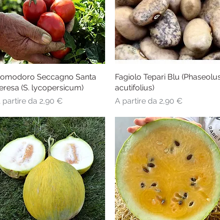
omodoro Seccagno Santa
Vista rapida
Fagiolo Tepari Blu (Phaseolu
Vista rapida
eresa (S. lycopersicum)
acutifolius)
rezzo scontato
Prezzo scontato
 partire da
2,90 €
A partire da
2,90 €