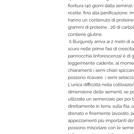
fioritura (40 giorni dalla semina
ricette, fino alla panificazione. I
hanno un contenuto di proteine
grammi di proteine , 26 di carboi
contiene glutine.
Il Burgundy arriva ai 2 metri di 
scuro nelle prime fasi di crescit
pannocchia (inforescenza) è di
leggermente cadente, al moment
chiaramenti i semi chiari spiccare 
possono ricavare i semi setaccian
L'unica difficoltà nella coltivaz
dimensione delle sementi, se po
utlizzate un semenzaio per poi t
direttamente in terra, sulla fila
drenato e finemente lavorato, pe
appezzamenti più importanti dove
possono miscelare con le semeti