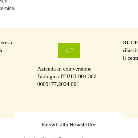
ice.
isemina.
Teresa
RUOP I
a
rilasc
il cen
Azienda in coinversione
Biologica IT-BIO-004.380-
0009177.2024.001
Iscriviti alla Newsletter