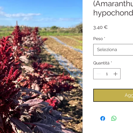
(Amaranth
hypochondr
Prezzo
3,40 €
Peso
*
Seleziona
Quantità
*
Agg