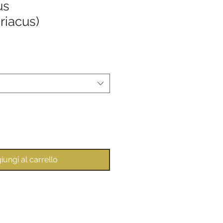
us
iacus)
iungi al carrello