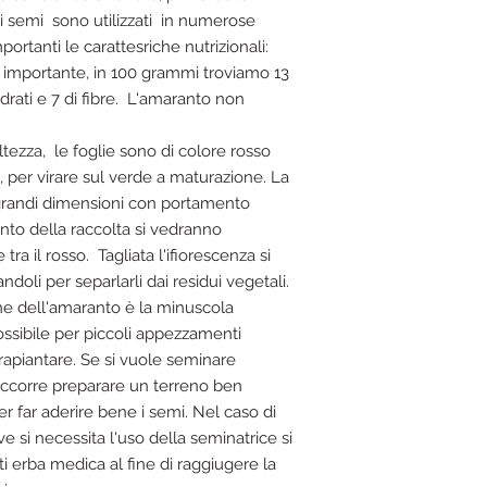
); i semi sono utilizzati in numerose
mportanti le carattesriche nutrizionali:
 importante, in 100 grammi troviamo 13
drati e 7 di fibre. L'amaranto non
altezza, le foglie sono di colore rosso
a, per virare sul verde a maturazione. La
 grandi dimensioni con portamento
o della raccolta si vedranno
tra il rosso. Tagliata l'ifiorescenza si
doli per separlarli dai residui vegetali.
ione dell'amaranto è la minuscola
ssibile per piccoli appezzamenti
rapiantare. Se si vuole seminare
, occorre preparare un terreno ben
r far aderire bene i semi. Nel caso di
 si necessita l'uso della seminatrice si
 erba medica al fine di raggiugere la