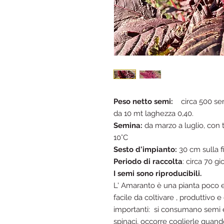
Peso netto semi:
circa 500 semi
da 10 mt laghezza 0,40.
Semina:
da marzo a luglio, con
10°C
Sesto d'impianto:
30 cm sulla fi
Periodo di raccolta
: circa 70 g
I semi sono riproducibili.
L' Amaranto è una pianta poco es
facile da coltivare , produttivo e
importanti: si consumano semi e 
spinaci, occorre coglierle quan