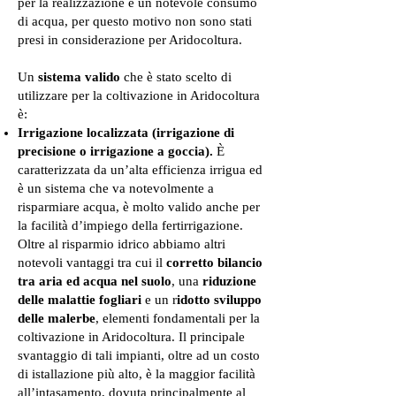
per la realizzazione e un notevole consumo
di acqua, per questo motivo non sono stati
presi in considerazione per Aridocoltura.
Un
sistema valido
che è stato scelto di
utilizzare per la coltivazione in Aridocoltura
è:
Irrigazione localizzata (irrigazione di
precisione o irrigazione a goccia).
È
caratterizzata da un’alta efficienza irrigua ed
è un sistema che va notevolmente a
risparmiare acqua, è molto valido anche per
la facilità d’impiego della fertirrigazione.
Oltre al risparmio idrico abbiamo altri
notevoli vantaggi tra cui il
corretto bilancio
tra aria ed acqua nel suolo
, una
riduzione
delle malattie fogliari
e un r
idotto sviluppo
delle malerbe
, elementi fondamentali per la
coltivazione in Aridocoltura.
Il principale
svantaggio di tali impianti, oltre ad un costo
di istallazione più alto, è la maggior facilità
all’intasamento, dovuta principalmente al