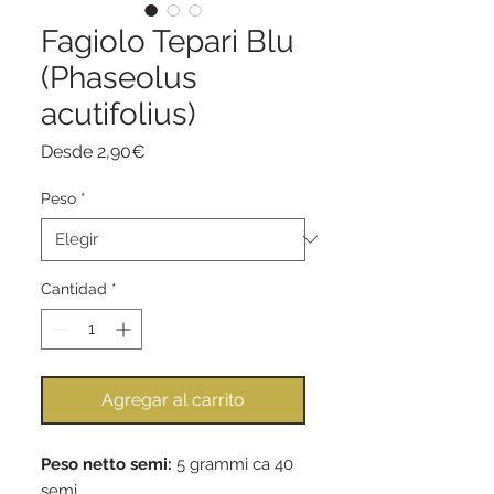
Fagiolo Tepari Blu
(Phaseolus
acutifolius)
Precio
Desde
2,90€
de
oferta
Peso
*
Cantidad
*
Agregar al carrito
Peso netto semi:
5 grammi ca 40
semi