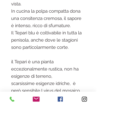
vista.
In cucina la polpa compatta dona
una consitenza cremosa, il sapore
è intenso, ricco di sfumature.
Il Tepari blu è coltivabile in tutta la
penisola, anche dove le stagioni
sono particolarmente corte.
il Tepari è una pianta
eccezionalmente rustica, non ha
esigenze di terreno,
scarsissime esigenze idriche, è
però sensibile l virus del mosaico,
sconsigliamo quindi la coltivazione
nelel vicinanze di altre specie di
fagioli (Phaseolus vulgaris, P.
Coccineus, P. lunatus).