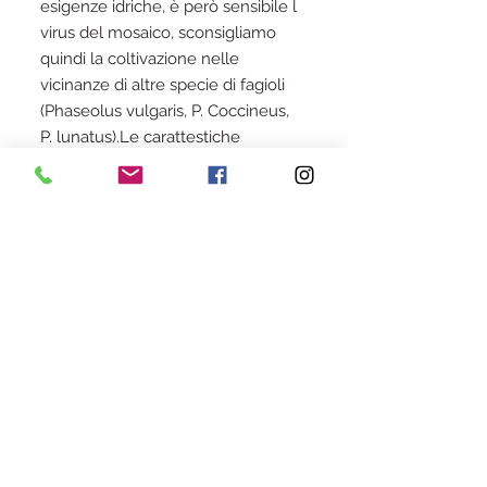
esigenze idriche, è però sensibile l
virus del mosaico, sconsigliamo
quindi la coltivazione nelle
vicinanze di altre specie di fagioli
(Phaseolus vulgaris, P. Coccineus,
P. lunatus).Le carattestiche
organolettiche di questa cultivar
sono piuttosto interessanti, una
consistenza
particolarmente cremosa alla
cottura, il colore bianco perla, la
buccia molti fine ne fanno un
campione in cucina.
Adatto anche
alla ristorazione più attenta alla
sostenibilità.
Il Tepari, il futuro nella tradizione
Il fagiolo Tepari è una leguminosa