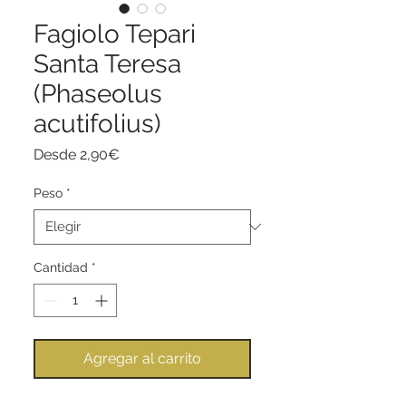
Fagiolo Tepari
Santa Teresa
(Phaseolus
acutifolius)
Precio
Desde
2,90€
de
oferta
Peso
*
Cantidad
*
Agregar al carrito