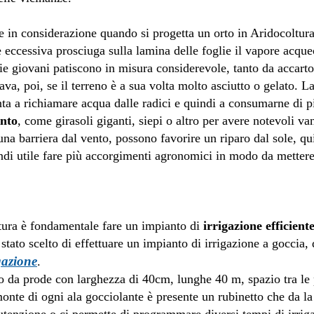
e in considerazione quando si progetta un orto in Aridocoltur
e eccessiva prosciuga sulla lamina delle foglie il vapore acq
e giovani patiscono in misura considerevole, tanto da accartoc
rava, poi, se il terreno è a sua volta molto asciutto o gelato. L
anta a richiamare acqua dalle radici e quindi a consumarne di p
ento
, come girasoli giganti, siepi o altro per avere notevoli van
una barriera dal vento, possono favorire un riparo dal sole, qu
ndi utile fare più accorgimenti agronomici in modo da mettere 
ltura è fondamentale fare un impianto di
irrigazione efficient
tato scelto di effettuare un impianto di irrigazione a goccia, 
gazione
.
to da prode con larghezza di 40cm, lunghe 40 m, spazio tra le
onte di ogni ala gocciolante è presente un rubinetto che da la 