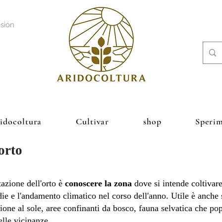
esión
ridocoltura
Cultivar
shop
Sperim
'orto
tazione dell'orto è
conoscere la zona
dove si intende coltivare
e e l'andamento climatico nel corso dell'anno. Utile è anche s
zione al sole, aree confinanti da bosco, fauna selvatica che pop
le vicinanze. ​​