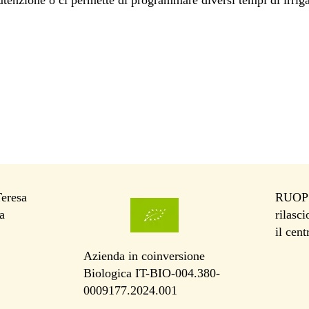
utenzione o ci permette di programmare diversi tempi di irrig
Teresa
RUOP I
a
rilasc
il cen
Azienda in coinversione
Biologica IT-BIO-004.380-
0009177.2024.001