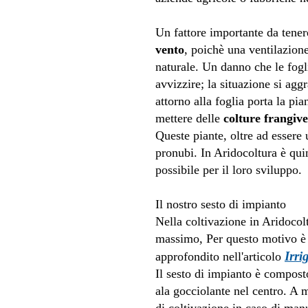
Un fattore importante da tener
vento
, poichè una ventilazion
naturale. Un danno che le fogli
avvizzire; la situazione si agg
attorno alla foglia porta la pi
mettere delle
colture frangiv
Queste piante, oltre ad essere 
pronubi. In Aridocoltura è qui
possibile per il loro sviluppo.
Il nostro sesto di impianto
Nella coltivazione in Aridoco
massimo, Per questo motivo è s
Irri
approfondito nell'articolo
Il sesto di impianto è compos
ala gocciolante nel centro. A m