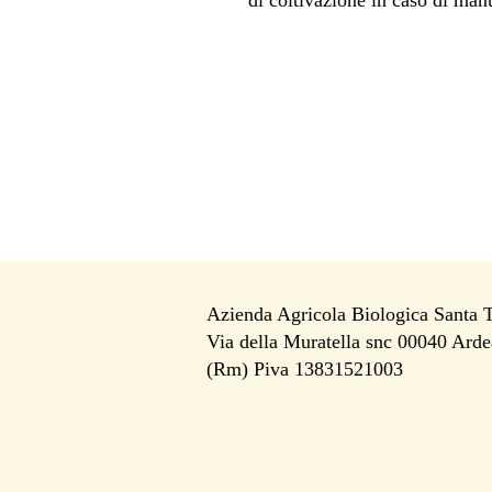
di coltivazione in caso di man
Azienda Agricola Biologica Santa 
Via della Muratella snc 00040 Arde
i
(Rm) Piva 13831521003