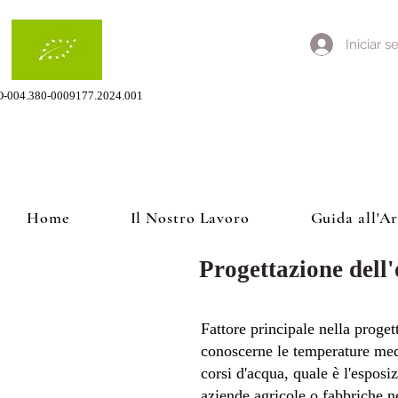
Iniciar s
O-004.380-0009177.2024.001
Home
Il Nostro Lavoro
Guida all'A
Progettazione dell
Fattore principale nella proget
conoscerne le temperature medi
corsi d'acqua, quale è l'esposi
aziende agricole o fabbriche nel