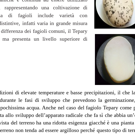
i, rappresentando una coltivazione di
ria di fagioli include varietà con
istintive, infatti varia in grande misura
 differenza dei fagioli comuni, il Tepary
 ma presenta un livello superiore di
zioni di elevate temperature e basse precipitazioni, il che la 
ne durante le fasi di sviluppo che prevedono la germinazione
i pochissima acqua. Anche nel caso del fagiolo Tepary come pe
uta allo sviluppo dell’apparato radicale che fa sì che abbia un
ista del terreno ha una ridotta esigenza giacché è una pianta
terreno non tenda ad essere argilloso perché questo tipo di ter