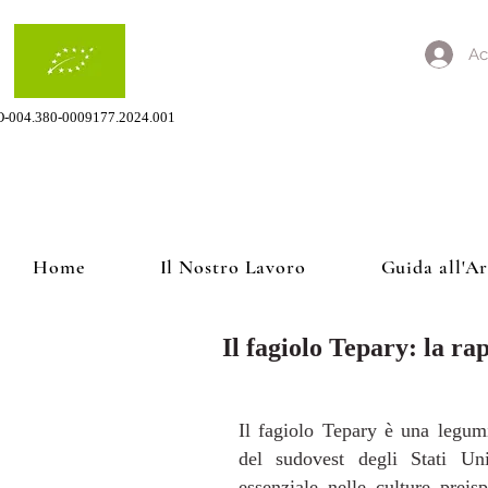
Ac
O-004.380-0009177.2024.001
Home
Il Nostro Lavoro
Guida all'A
Il fagiolo Tepary: la ra
Il fagiolo Tepary è una legumi
del sudovest degli Stati Uni
essenziale nelle culture preis