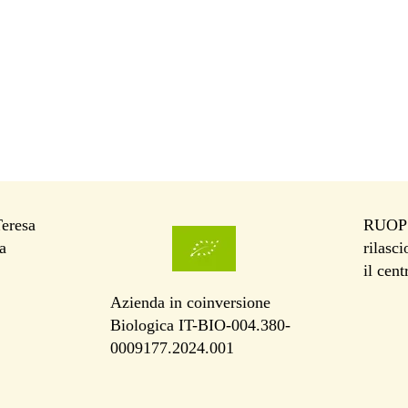
Teresa
RUOP I
a
rilasc
il cen
Azienda in coinversione
Biologica IT-BIO-004.380-
0009177.2024.001