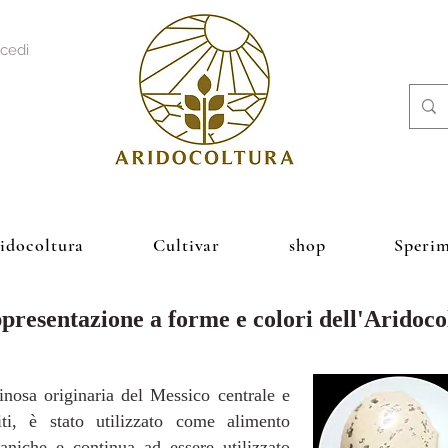
cedi
ridocoltura
Cultivar
shop
Sperim
ppresentazione a forme e colori dell'Aridoco
nosa originaria del Messico centrale e
ti, è stato utilizzato come alimento
paniche e continua ad essere utilizzato