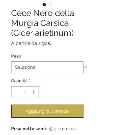
Cece Nero della
Murgia Carsica
(Cicer arietinum)
Prezzo
A partire da
2,90€
scontato
Peso
*
Quantità
*
Aggiungi al carrello
Peso netto semi:
15 grammi ca