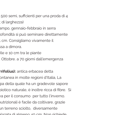
500 semi, suffcienti per una proda di 4
di larghezza)
ampo, gennaio-febbraio in serra
profondità si può seminare direttamente
a 1 cm. Consigliamo vivamente il
sa a dimora.
file e 10 cm tra le piante
, Ottobre. a 70 giorni dall'emergenza
ifolius):
antica erbacea
detta
ontanea in molte regioni d'Italia, La
olpa della quale ha un gradevole sapore
biotico naturale, è inoltre ricca di fibre. Si
a per il consumo per tutto l'inverno.
utrizionali è facile da coltivare, grazie
 un terreno sciolto, diversamente
alazata di almeno 40 cm. Non richiede