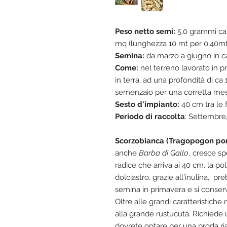
Peso netto semi:
5,0 grammi ca 
mq (lunghezza 10 mt per 0,40mt 
Semina:
da marzo a giugno in c
Come:
nel terreno lavorato in 
in terra, ad una profondità di c
semenzaio per una corretta mes
Sesto d'impianto:
40 cm tra le 
Periodo di raccolta
: Settembre
Scorzobianca (Tragopogon porr
anche
Barba di Gallo
, cresce sp
radice che arriva ai 40 cm, la p
dolciastro, grazie all'inulina, pre
semina in primavera e si conserv
Oltre alle grandi caratteristiche n
alla grande rustucutà. Richiede
dovrete optare per una proda ri