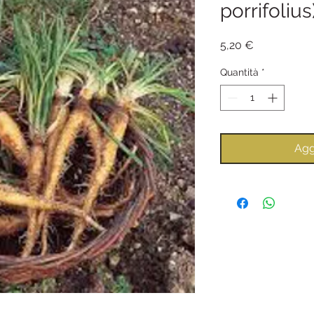
porrifolius
Prezzo
5,20 €
Quantità
*
Agg