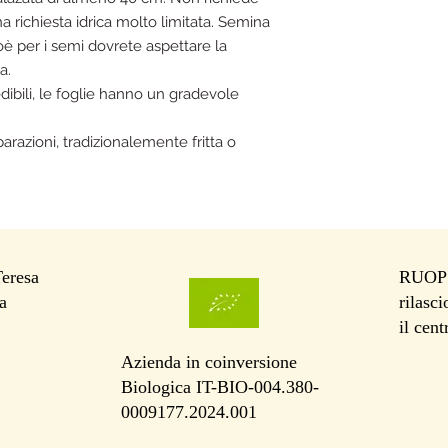
 richiesta idrica molto limitata. Semina
oè per i semi dovrete aspettare la
na.
edibili, le foglie hanno un gradevole
parazioni, tradizionalemente fritta o
Teresa
RUOP I
a
rilasc
il cen
Azienda in coinversione
Biologica IT-BIO-004.380-
0009177.2024.001