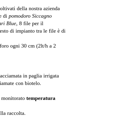
 coltivati della nostra azienda
le di
pomodoro Siccagno
ari Blue
, 8 file per il
sto di impianto tra le file è di
foro ogni 30 cm (2lt/h a 2
pacciamata in paglia irrigata
ciamate con biotelo.
o monitorato
temperatura
lla raccolta.