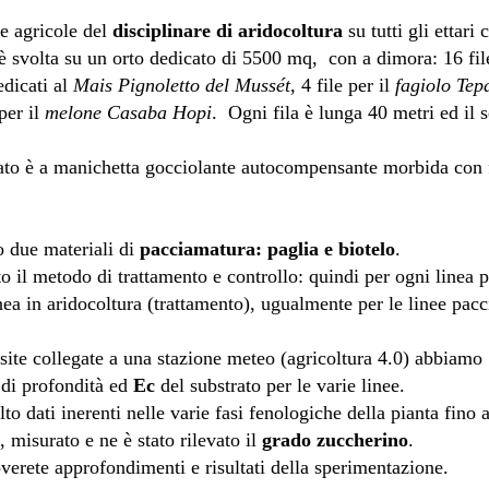
he agricole del
disciplinare di aridocoltura
su tutti gli ettari
 è svolta su un orto dedicato di 5500 mq, con a dimora: 16 fi
dedicati al
Mais Pignoletto del Mussét
, 4 file per il
fagiolo Tep
per il
melone Casaba Hopi
. Ogni fila è lunga 40 metri ed il se
izzato è a manichetta gocciolante autocompensante morbida con 
o due materiali di
pacciamatura: paglia e biotelo
.
ato il metodo di trattamento e controllo: quindi per ogni linea 
inea in aridocoltura (trattamento), ugualmente per le linee pac
ite collegate a una stazione meteo (agricoltura 4.0) abbiam
di profondità ed
Ec
del substrato per le varie linee.
 dati inerenti nelle varie fasi fenologiche della pianta fino a
o, misurato e ne è stato rilevato il
grado zuccherino
.
overete approfondimenti e risultati della sperimentazione.