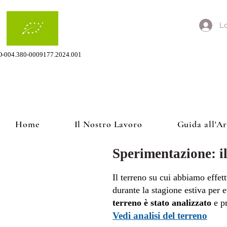
Lo
O-004.380-0009177.2024.001
Home
Il Nostro Lavoro
Guida all'A
Sperimentazione: il
​Il terreno su cui abbiamo effet
durante la stagione estiva per e
terreno è stato analizzato
e pr
Vedi analisi del terreno