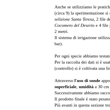
Anche se utilizziamo le pratic
(circa 9) la sperimentazione si
selizione Santa Teresa
, 2 file 
Cocomero del Deserto
e 4 file 
2 metri.
Il sistema di irrigazione util
bar).
Per ogni specie abbiamo testat
Per la raccolta dei dati si è us
(controllo) si è coltivata una l
Attraverso
l'uso di sonde
appos
superficiale
,
umidità
a 30 cm 
Successivamnte abbiamo raccolto
Il prodotto finale è stato pesat
Più avanti in questa sezione tr