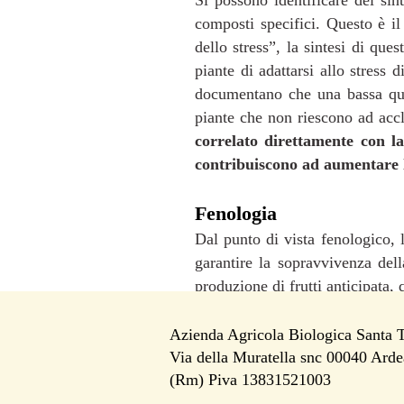
Si possono identificare dei si
composti specifici. Questo è 
dello stress”, la sintesi di qu
piante di adattarsi allo stress d
documentano che una bassa quan
piante che non riescono ad accl
correlato direttamente con l
contribuiscono ad aumentare la
Fenologia
Dal punto di vista fenologico, l
garantire la sopravvivenza dell
produzione di frutti anticipata,
In questi casi si possono oss
producono frutti prima del previ
Azienda Agricola Biologica Santa 
Via della Muratella snc 00040 Arde
i
(Rm) Piva 13831521003