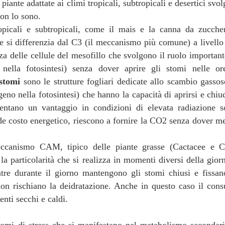
 piante adattate ai climi tropicali, subtropicali e desertici svo
non lo sono.
ropicali e subtropicali, come il mais e la canna da zucc
 si differenzia dal C3 (il meccanismo più comune) a livello 
za delle cellule del mesofillo che svolgono il ruolo importante
ella fotosintesi) senza dover aprire gli stomi nelle or
stomi
sono le strutture fogliari dedicate allo scambio gasso
eno nella fotosintesi) che hanno la capacità di aprirsi e chiu
ntano un vantaggio in condizioni di elevata radiazione sol
de costo energetico, riescono a fornire la CO2 senza dover me
ccanismo CAM, tipico delle piante grasse (Cactacee e Cra
 particolarità che si realizza in momenti diversi della giorn
re durante il giorno mantengono gli stomi chiusi e fissan
n rischiano la deidratazione. Anche in questo caso il cons
enti secchi e caldi.